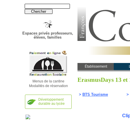
Espaces privés professeurs,
élèves, familles
Établissement
ErasmusDays 13 et 1
Menus de la cantine
Modalités de réservation
>
BTS Tourisme
>
Développement
durable au lycée
Cli