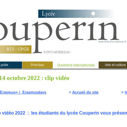
B
T
S
-
C
P
G
E
Lycée
Post-bac
Arts et culture
Ouverture internationale
4 octobre 2022 : clip vidéo
Erasmus+ / Erasmusdays
>
Accueil du site
>
I
p vidéo 2022 : les étudiants du lycée Couperin vous prés