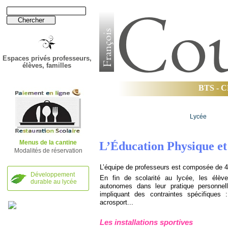
Espaces privés professeurs,
élèves, familles
B
T
S
-
C
Établissement
Lycée
Menus de la cantine
L’Éducation Physique et 
Modalités de réservation
L’équipe de professeurs est composée de 
Développement
En fin de scolarité au lycée, les élèv
durable au lycée
autonomes dans leur pratique personnel
impliquant des contraintes spécifiques : 
acrosport...
Les installations sportives