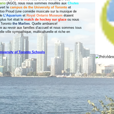
tario
(AGO), nous nous sommes mouillés aux
Chutes
vert le
campus de the University of Toronto
et
t too Proud (une comédie musicale sur la musique de
 de
L’Aquarium
et
Royal Ontario Museum
étaient
lus fort était le
match de hockey sur glace
ou nous
e Toronto
the Marlies
. Quelle ambiance!
ire au revoir aux familles d’accueil et nous sommes tous
le ville sympathique, multiculturelle et riche en
niversity of Toronto Schools