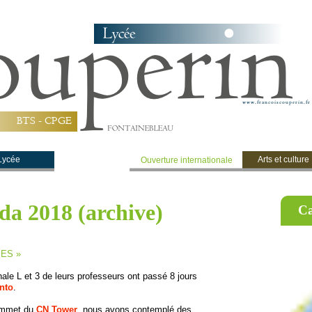
B
T
S
-
C
P
G
E
Lycée
Post-bac
Arts et culture
Ouverture internationale
a 2018 (archive)
Ca
IES »
ale L et 3 de leurs professeurs ont passé 8 jours
nto
.
ommet du
CN Tower
, nous avons contemplé des