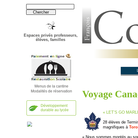
Espaces privés professeurs,
élèves, familles
Établissement
Menus de la cantine
Voyage Canad
Modalités de réservation
Développement
durable au lycée
« LET’S GO MARL
28 élèves de Termin
magnifiques à
Toro
« Nous sommes montés au s