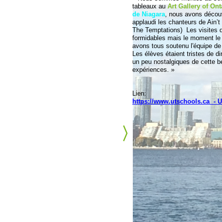
tableaux au
Art Gallery of On
de Niagara
, nous avons décou
applaudi les chanteurs de Ain’
The Temptations) Les visites
formidables mais le moment le p
avons tous soutenu l'équipe d
Les élèves étaient tristes de d
un peu nostalgiques de cette bel
expériences. »
Lien:
https://www.utschools.ca -
U