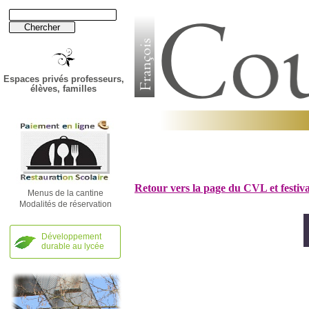
Espaces privés professeurs,
élèves, familles
Établissement
Établissement
Lycée
Lycée
Retour vers la page du CVL et festiv
Menus de la cantine
Modalités de réservation
Développement
durable au lycée