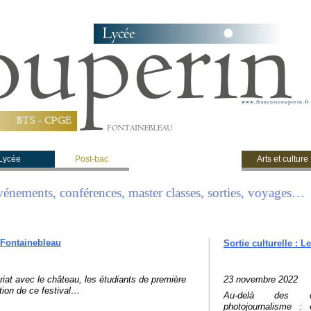
B
T
S
-
C
P
G
E
Lycée
Post-bac
Arts et culture
Ouverture internationale
vénements, conférences, master classes, sorties, voyages…
e Fontainebleau
Sortie culturelle : 
riat avec le château, les étudiants de première
23 novembre 2022
ation de ce festival…
Au-
delà des co
photojournalisme : 