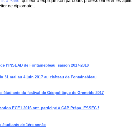
is à Paris
, qui leur a expliqué son parcours professionnel et les apti
étier de diplomate…
de l’INSEAD de Fontainebleau saison 2017-
2018
 du 31 mai au 4 juin 2017 au château de Fontainebleau
 étudiants du festival de Géopolitique de Grenoble 2017
omotion ECE1 2016 ont participé à CAP Prépa ESSEC !
s étudiants de 1ère année