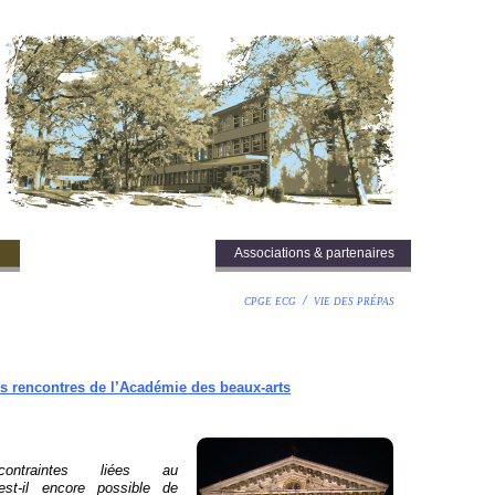
Inscription orientation
Associations & partenaires
cpge ecg
/ vie des prépas
Les rencontres de l’Académie des beaux-
arts
ntraintes liées au
est-
il encore possible de