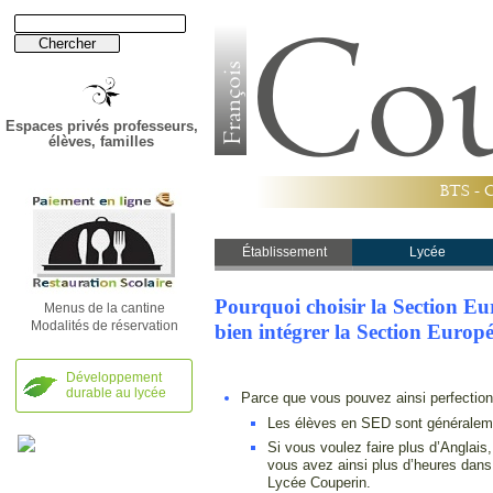
Espaces privés professeurs,
élèves, familles
B
T
S
-
Établissement
Lycée
Pourquoi choisir la Section Eu
Menus de la cantine
Modalités de réservation
bien intégrer la Section Europ
Développement
durable au lycée
Parce que vous pouvez ainsi perfectionn
Les élèves en SED sont généralemen
Si vous voulez faire plus d’Anglais
vous avez ainsi plus d’heures dans 
Lycée Couperin.