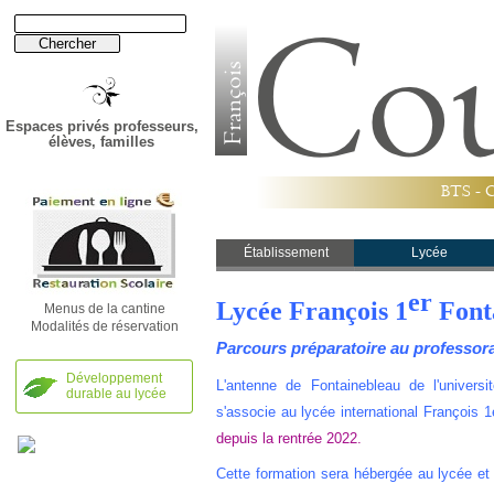
Espaces privés professeurs,
élèves, familles
B
T
S
-
Établissement
Établissement
Lycée
Lycée
er
Lycée François 1
Font
Menus de la cantine
Modalités de réservation
Parcours préparatoire au professora
Développement
L'antenne de Fontainebleau de l'universit
durable au lycée
s'associe au lycée international François 
depuis la rentrée 2022.
Cette formation sera hébergée au lycée et 