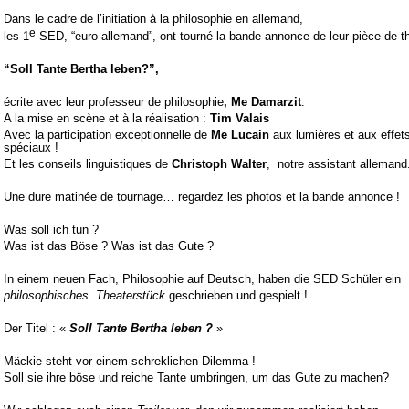
Dans le cadre de l’initiation à la philosophie en allemand,
e
les 1
SED, “euro-
allemand”, ont tourné la bande annonce de leur pièce de t
“Soll Tante Bertha leben?”,
écrite avec leur professeur de philosophie
, Me Damarzit
.
A la mise en scène et à la réalisation :
Tim Valais
Avec la participation exceptionnelle de
Me Lucain
aux lumières et aux effet
spéciaux !
Et les conseils linguistiques de
Christoph Walter
, notre assistant allemand
Une dure matinée de tournage… regardez les photos et la bande annonce !
Was soll ich tun ?
Was ist das Böse ? Was ist das Gute ?
In einem neuen Fach, Philosophie auf Deutsch, haben die SED Schüler ein
philosophisches Theaterstück
geschrieben und gespielt !
Der Titel : «
Soll Tante Bertha leben ?
»
Mäckie steht vor einem schreklichen Dilemma !
Soll sie ihre böse und reiche Tante umbringen, um das Gute zu machen?