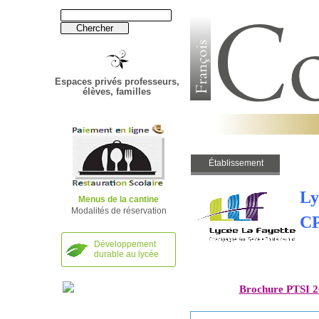
Espaces privés professeurs,
élèves, familles
Établissement
Établissement
Ly
Menus de la cantine
Modalités de réservation
C
Développement
durable au lycée
Brochure PTSI 2