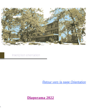
Inscription orientation
Inscription orientation
Associations & partenaires
Associations & partenaires
Retour vers la page Orientation
Diaporama 2022