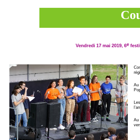
Cou
e
Vendredi 17 mai 2019, 6
fest
Com
rég
Au 
Pop
Les
l’a
Au 
ver