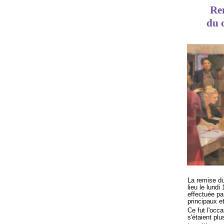
Re
du 
La remise du
lieu le lund
effectuée pa
principaux e
Ce fut l'occ
s'étaient p