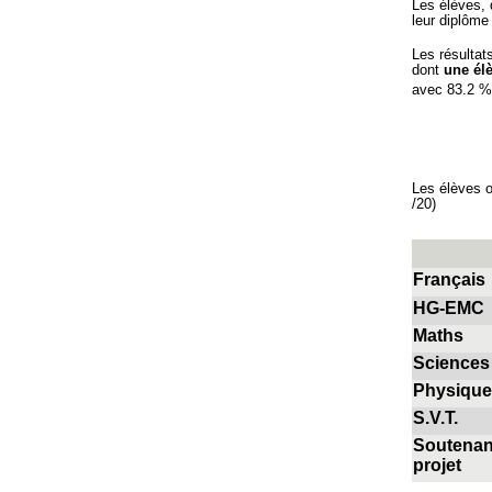
Les élèves, 
leur diplôme 
Les résultat
dont
une él
avec 83.2 %
22.8
28.7%
16.8
Les élèves o
/20)
Français
HG-
EMC
Maths
Sciences
Physique
S.V.T.
Soutenan
projet