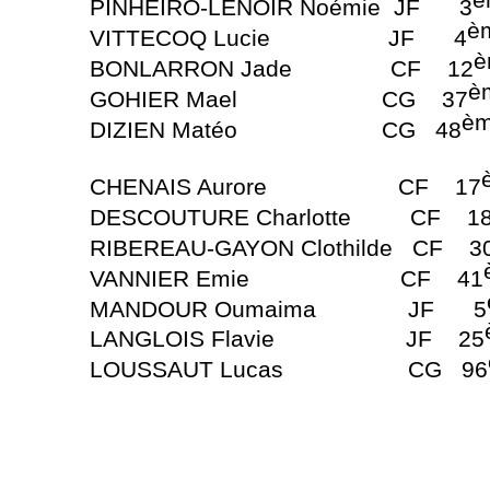
è
PINHEIRO-
LENOIR Noémie JF 3
è
VITTECOQ Lucie JF 4
è
BONLARRON Jade CF 12
è
GOHIER Mael CG 37
è
DIZIEN Matéo CG 48
CHENAIS Aurore CF 17
DESCOUTURE Charlotte CF 1
RIBEREAU-
GAYON Clothilde CF 3
VANNIER Emie CF 41
MANDOUR Oumaima JF 5
LANGLOIS Flavie JF 25
LOUSSAUT Lucas CG 96