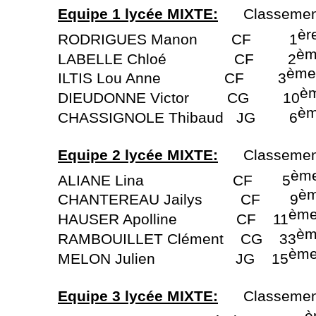
Equipe 1 lycée MIXTE:
Classement 
èr
RODRIGUES Manon CF 1
è
LABELLE Chloé CF 2
ème
ILTIS Lou Anne CF 3
è
DIEUDONNE Victor CG 10
è
CHASSIGNOLE Thibaud JG 6
Equipe 2 lycée MIXTE:
Classement 
èm
ALIANE Lina CF 5
è
CHANTEREAU Jailys CF 9
èm
HAUSER Apolline CF 11
èm
RAMBOUILLET Clément CG 33
èm
MELON Julien JG 15
Equipe 3 lycée MIXTE:
Classement 