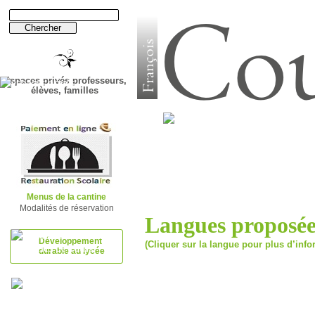
Espaces privés professeurs,
élèves, familles
B
T
S
-
Établissement
Lycée
Menus de la cantine
Modalités de réservation
Langues proposée
Développement
(Cliquer sur la langue pour plus d’info
durable au lycée